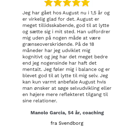
Jeg har gået hos August nu i 1,5 år og
Au
er virkelig glad for det. August er
je
meget tillidsskabende, god til at lytte
ov
og sætte sig i mit sted. Han udfordrer
om
mig uden på nogen måde at være
mi
grænseoverskridende. På de 18
fo
måneder har jeg udviklet mig
1,
kognitivt og jeg har det meget bedre
se
end jeg nogensinde har haft det
he
mentalt. Jeg føler mig i balance og er
Ma
blevet god til at lytte til mig selv. Jeg
kan kun varmt anbefale August hvis
man ønsker at søge selvudvikling eller
en højere mere reflekteret tilgang til
sine relationer.
Manolo Garcia, 54 år, coaching
fra Svendborg