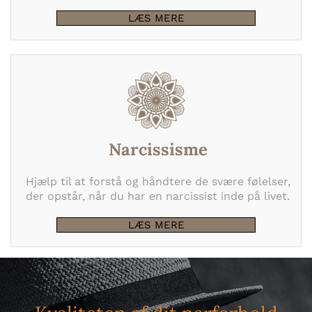
LÆS MERE
Narcissisme
Hjælp til at forstå og håndtere de svære følelser,
der opstår, når du har en narcissist inde på livet.
LÆS MERE