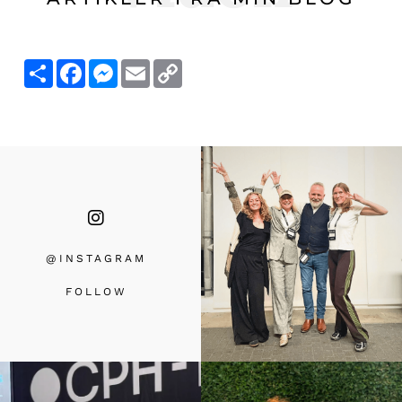
Share
Facebook
Messenger
Email
Copy
Link
@INSTAGRA
M
FOLLOW