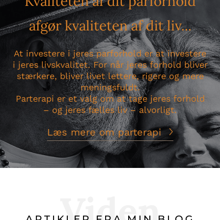
Kvaliteten af dit parforhold
afgør kvaliteten af dit liv...
At investere i jeres parforhold er at investere
i jeres livskvalitet. For når jeres forhold bliver
stærkere, bliver livet lettere, rigere og mere
meningsfuldt.
Parterapi er et valg om at tage jeres forhold
– og jeres fælles liv – alvorligt.
Læs mere om parterapi
Viden
ARTIKLER FRA MIN BLOG