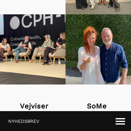
Vejviser
SoMe
NYHEDSBREV
FORSIDE
FACEBOOK