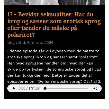
17 - Bevidst seksualitet: Har du
krop og sanser som erotisk sprog
eller tænder du måske på
polaritet?
Udgivet d. 6. marts 2026
I denne episode går vi i dybden med de næste to
erotiske sprog "krop og sanser" samt "polaritet".
Hør hvad sprogene handler om, hvad der kan
skrue op for lysten i de to erotiske sprog og hvad
der kan lukke den ned. Dette er anden del af
episoderne om "De fem erotiske sprog". Del 1 af 3.