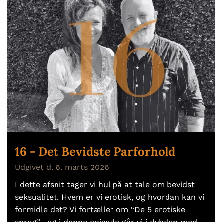
16 - Det Bevidste Parforhold
Udgivet d. 6. marts 2026
I dette afsnit tager vi hul på at tale om bevidst
seksualitet. Hvem er vi erotisk, og hvordan kan vi
formidle det? Vi fortæller om “De 5 erotiske
sprog” , og i denne episode går vi i dybden med