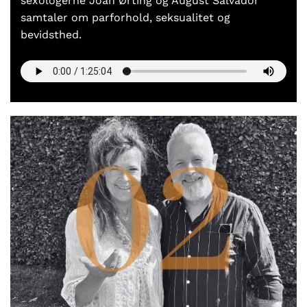
sexologerne Joan Ørting og August Salvador
samtaler om parforhold, seksualitet og
bevidsthed.