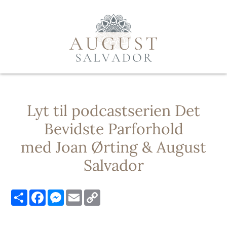
Lyt til podcastserien Det
Bevidste Parforhold
med Joan Ørting & August
Salvador
Share
Facebook
Messenger
Email
Copy
Link
I