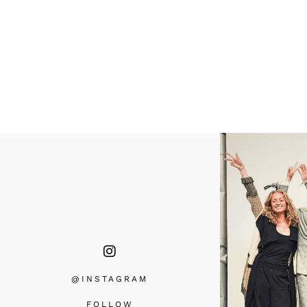
@INSTAGRA
M
FOLLOW