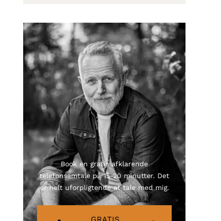
Book en gratis afklarende
telefonsamtale på 15-20 minutter. Det
er helt uforpligtende at tale med mig.
GRATIS